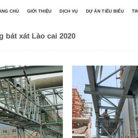
ANG CHỦ
GIỚI THIỆU
DỊCH VỤ
DỰ ÁN TIÊU BIỂU
TI
 bát xát Lào cai 2020