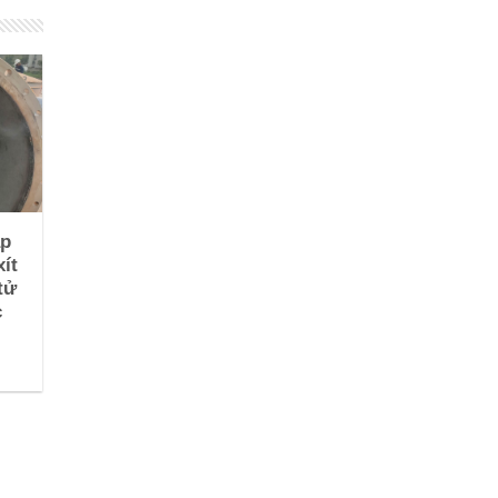
ắp
xít
tử
c