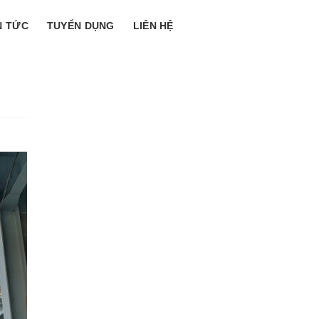
N TỨC
TUYỂN DỤNG
LIÊN HỆ