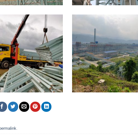
permalink
.